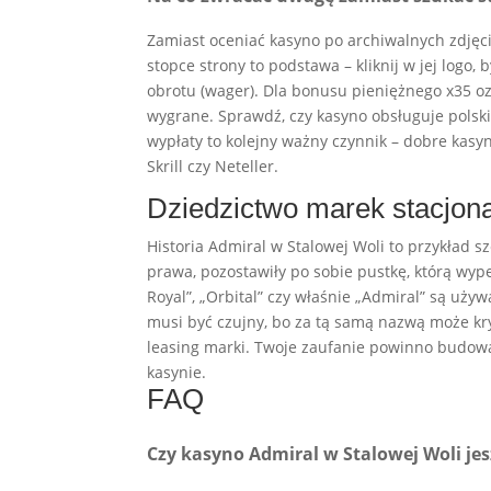
Zamiast oceniać kasyno po archiwalnych zdjęc
stopce strony to podstawa – kliknij w jej logo
obrotu (wager). Dla bonusu pieniężnego x35 o
wygrane. Sprawdź, czy kasyno obsługuje polski
wypłaty to kolejny ważny czynnik – dobre kasy
Skrill czy Neteller.
Dziedzictwo marek stacjona
Historia Admiral w Stalowej Woli to przykład sz
prawa, pozostawiły po sobie pustkę, którą wyp
Royal”, „Orbital” czy właśnie „Admiral” są uż
musi być czujny, bo za tą samą nazwą może kryć
leasing marki. Twoje zaufanie powinno budowa
kasynie.
FAQ
Czy kasyno Admiral w Stalowej Woli jes