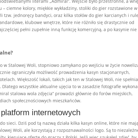
podświetlanymi literami „Admiral”. Wejście było przestronne, a wn
– ciemne kolory, miękkie wykładziny, stoliki do gier rozstawione w
i tzw. jednoręcy bandyci, oraz kilka stołów do gier karcianych i rule
tandardowe, klubowe wnętrze, które nie różniło się drastycznie od
najczęściej pełni zupełnie inną funkcję komercyjną, a po kasynie ni
walne?
to w Stalowej Woli, stopniowo zamykano po wejściu w życie noweliz
cznie ograniczyła możliwość prowadzenia kasyn stacjonarnych,
elach. Większość lokali, takich jak ten w Stalowej Woli, nie spełnia
 Dlatego wszystkie aktualne ujęcia to w zasadzie fotografie wykon
ral stalowa wola zdjęcia” prowadzi głównie do forów miejskich,
diach społecznościowych mieszkańców.
 platform internetowych
do sieci. Dziś pod tą nazwą działa kilka kasyn online, które nie maj
owej Woli, ale korzystają z rozpoznawalności logo. Są to niezależn
y, kierujące ofertę do graczy z Polski. Jeśli więc szukałeś zdjęć, by