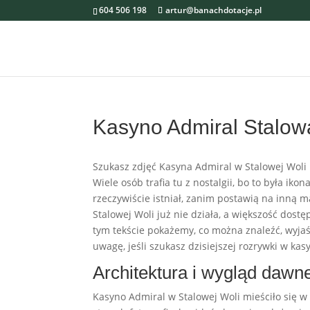
604 506 198
artur@banachdotacje.pl
Kasyno Admiral Stalow
Szukasz zdjęć Kasyna Admiral w Stalowej Woli i
Wiele osób trafia tu z nostalgii, bo to była iko
rzeczywiście istniał, zanim postawią na inną m
Stalowej Woli już nie działa, a większość dostę
tym tekście pokażemy, co można znaleźć, wyjaś
uwagę, jeśli szukasz dzisiejszej rozrywki w ka
Architektura i wygląd daw
Kasyno Admiral w Stalowej Woli mieściło się w