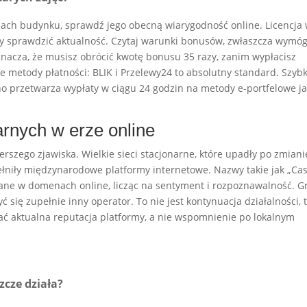
iach budynku, sprawdź jego obecną wiarygodność online. Licencja
, by sprawdzić aktualność. Czytaj warunki bonusów, zwłaszcza wymó
znacza, że musisz obrócić kwotę bonusu 35 razy, zanim wypłacisz
e metody płatności: BLIK i Przelewy24 to absolutny standard. Szybk
no przetwarza wypłaty w ciągu 24 godzin na metody e-portfelowe j
rnych w erze online
erszego zjawiska. Wielkie sieci stacjonarne, które upadły po zmiani
ełniły międzynarodowe platformy internetowe. Nazwy takie jak „Ca
ywane w domenach online, licząc na sentyment i rozpoznawalność. G
 się zupełnie inny operator. To nie jest kontynuacja działalności, t
ć aktualna reputacja platformy, a nie wspomnienie po lokalnym
zcze działa?