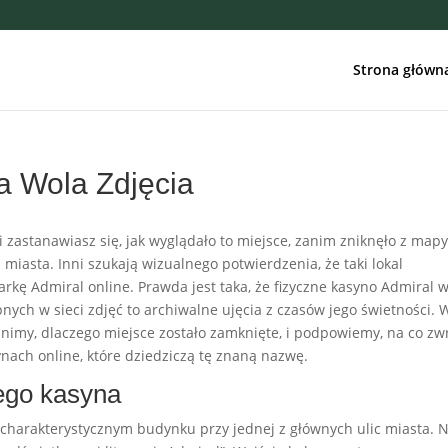
Strona główn
a Wola Zdjęcia
 zastanawiasz się, jak wyglądało to miejsce, zanim zniknęło z mapy
na miasta. Inni szukają wizualnego potwierdzenia, że taki lokal
arkę Admiral online. Prawda jest taka, że fizyczne kasyno Admiral 
pnych w sieci zdjęć to archiwalne ujęcia z czasów jego świetności. 
nimy, dlaczego miejsce zostało zamknięte, i podpowiemy, na co zw
synach online, które dziedziczą tę znaną nazwę.
nego kasyna
 charakterystycznym budynku przy jednej z głównych ulic miasta. 