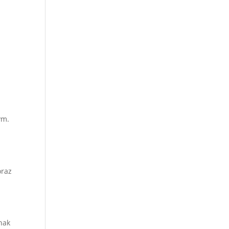
e
ym.
oraz
nak