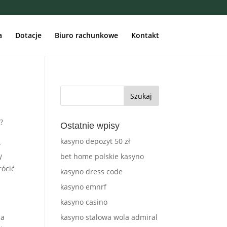
a
Dotacje
Biuro rachunkowe
Kontakt
?
Ostatnie wpisy
kasyno depozyt 50 zł
w
bet home polskie kasyno
W
rócić
kasyno dress code
kasyno emnrf
kasyno casino
Na
kasyno stalowa wola admiral