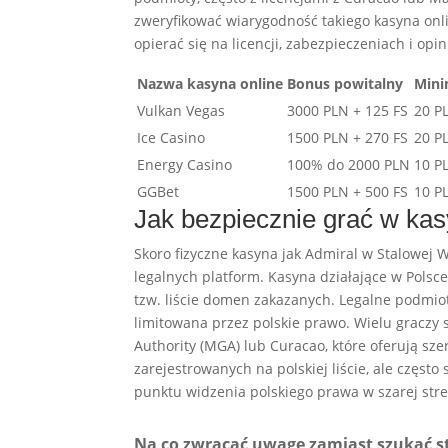
zweryfikować wiarygodność takiego kasyna onli
opierać się na licencji, zabezpieczeniach i op
Nazwa kasyna online
Bonus powitalny
Mini
Vulkan Vegas
3000 PLN + 125 FS
20 P
Ice Casino
1500 PLN + 270 FS
20 P
Energy Casino
100% do 2000 PLN
10 P
GGBet
1500 PLN + 500 FS
10 P
Jak bezpiecznie grać w ka
Skoro fizyczne kasyna jak Admiral w Stalowej W
legalnych platform. Kasyna działające w Polsce
tzw. liście domen zakazanych. Legalne podmioty,
limitowana przez polskie prawo. Wielu graczy
Authority (MGA) lub Curacao, które oferują sz
zarejestrowanych na polskiej liście, ale często
punktu widzenia polskiego prawa w szarej strefi
Na co zwracać uwagę zamiast szukać st